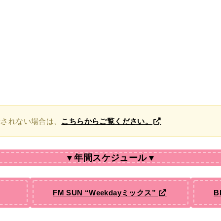
示されない場合は、
こちらからご覧ください。
▼年間スケジュール▼
FM SUN “Weekdayミックス”
B