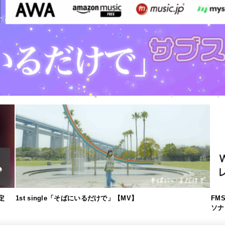
定
1st single「そばにいるだけで」【MV】
FM
ソナ