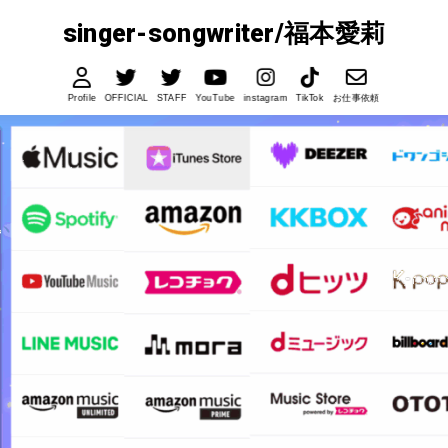
singer-songwriter/福本愛莉
Profile
OFFICIAL
STAFF
YouTube
instagram
TikTok
お仕事依頼