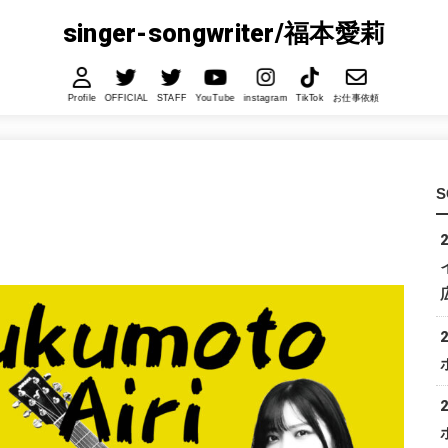
singer-songwriter/福本愛莉
Profile
OFFICIAL
STAFF
YouTube
instagram
TikTok
お仕事依頼
S