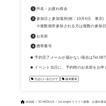
件名：お疲れ様会
参加日と参加場所(例：10月4日 東京)
※複数個所参加される方は複数の参加
お名前
携帯番号
予約完了メールが届かない場合はTel.087
イベント当日に、予約時のお名前をお申
そばにいるだけで
福本愛莉
SCHEDULE
1st single リリイベ連動 お疲れ
HOME