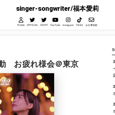
singer-songwriter/福本愛莉
Profile
OFFICIAL
STAFF
YouTube
instagram
TikTok
お仕事依頼
S
イベ連動 お疲れ様会＠東京