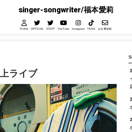
singer-songwriter/福本愛莉
Profile
OFFICIAL
STAFF
YouTube
instagram
TikTok
お仕事依頼
S
路上ライブ