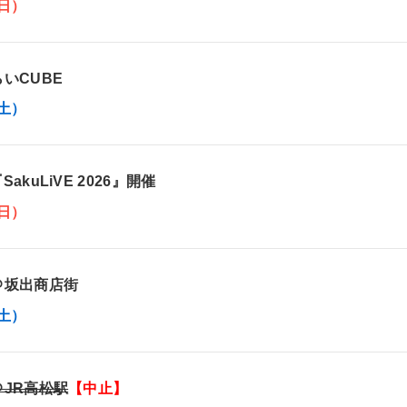
日）
らいCUBE
土）
akuLiVE 2026』開催
日）
ブ＠坂出商店街
土）
＠JR高松駅
【中止】